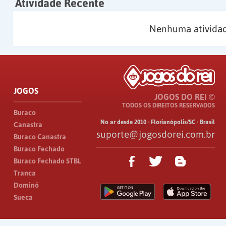
Atividade Recente
Nenhuma atividad
JOGOS
JOGOS DO REI ©
TODOS OS DIREITOS RESERVADOS
Buraco
No ar desde 2010 · Florianópolis/SC · Brasil
Canastra
suporte@jogosdorei.com.br
Buraco Canastra
Buraco Fechado
Buraco Fechado STBL
Tranca
Dominó
Sueca