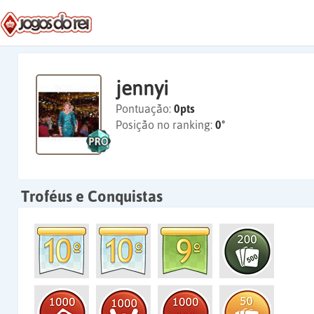
jennyi
Pontuação:
0pts
Posição no ranking:
0º
Troféus e Conquistas