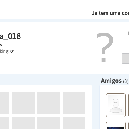
Já tem uma co
a_018
s
king:
0º
Amigos
(8)