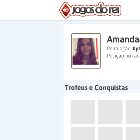
Amanda
Pontuação:
0pt
Posição no ran
Troféus e Conquistas