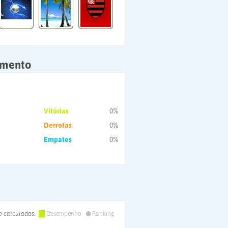
amento
Vitórias
0%
Derrotas
0%
Empates
0%
•
o calculadas.
Desempenho
Ranking