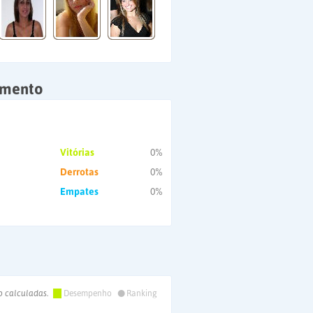
amento
Vitórias
0%
Derrotas
0%
Empates
0%
•
o calculadas.
Desempenho
Ranking