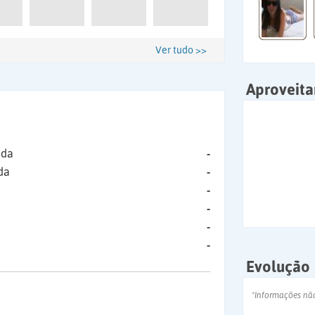
Ver tudo >>
Aproveit
ida
-
da
-
-
-
-
-
Evolução
*Informações nã