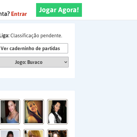
Jogar Agora!
nta?
Entrar
Liga:
Classificação pendente.
Ver caderninho de partidas