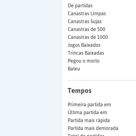
De partidas
Canastras Limpas
Canastras Sujas
Canastras de 500
Canastras de 1000
Jogos Baixados
Trincas Baixadas
Pegou o morto
Bateu
Tempos
Primeira partida em
Última partida em
Partida mais rápida
Partida mais demorada