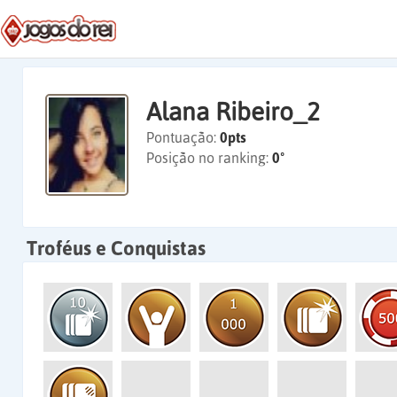
Alana Ribeiro_2
Pontuação:
0pts
Posição no ranking:
0º
Troféus e Conquistas