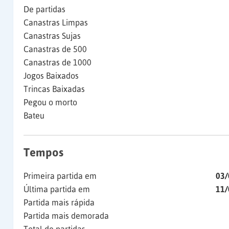
De partidas
Canastras Limpas
Canastras Sujas
Canastras de 500
Canastras de 1000
Jogos Baixados
Trincas Baixadas
Pegou o morto
Bateu
Tempos
Primeira partida em
03/
Última partida em
11/
Partida mais rápida
Partida mais demorada