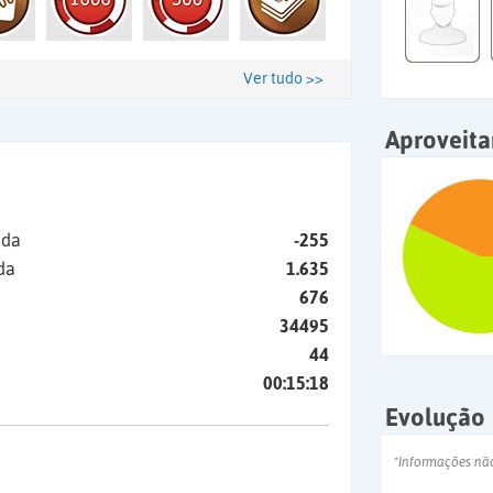
Ver tudo >>
Aproveit
ida
-255
da
1.635
676
34495
44
00:15:18
Evolução
*Informações nã