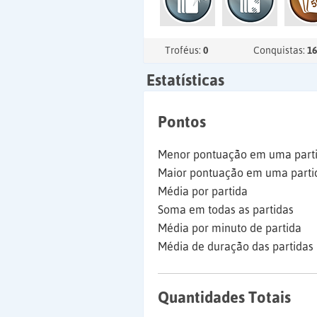
Troféus:
0
Conquistas:
16
Estatísticas
Pontos
Menor pontuação em uma part
Maior pontuação em uma parti
Média por partida
Soma em todas as partidas
Média por minuto de partida
Média de duração das partidas
Quantidades Totais