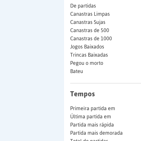
De partidas
Canastras Limpas
Canastras Sujas
Canastras de 500
Canastras de 1000
Jogos Baixados
Trincas Baixadas
Pegou o morto
Bateu
Tempos
Primeira partida em
Última partida em
Partida mais rápida
Partida mais demorada