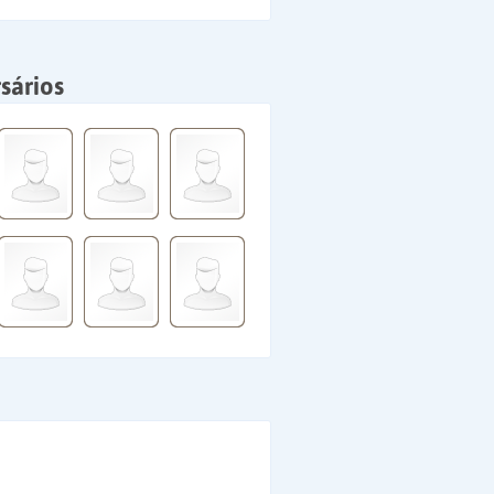
sários