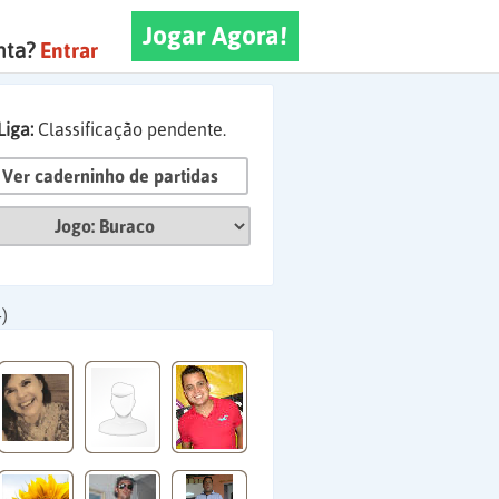
Jogar Agora!
nta?
Entrar
Liga:
Classificação pendente.
Ver caderninho de partidas
)