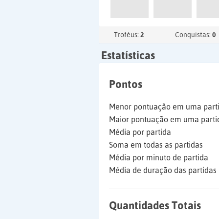
Troféus:
2
Conquistas:
0
Estatísticas
Pontos
Menor pontuação em uma part
Maior pontuação em uma parti
Média por partida
Soma em todas as partidas
Média por minuto de partida
Média de duração das partidas
Quantidades Totais