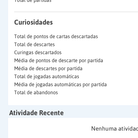
Total de partidas
Curiosidades
Total de pontos de cartas descartadas
Total de descartes
Curingas descartados
Média de pontos de descarte por partida
Média de descartes por partida
Total de jogadas automáticas
Média de jogadas automáticas por partida
Total de abandonos
Atividade Recente
Nenhuma atividad