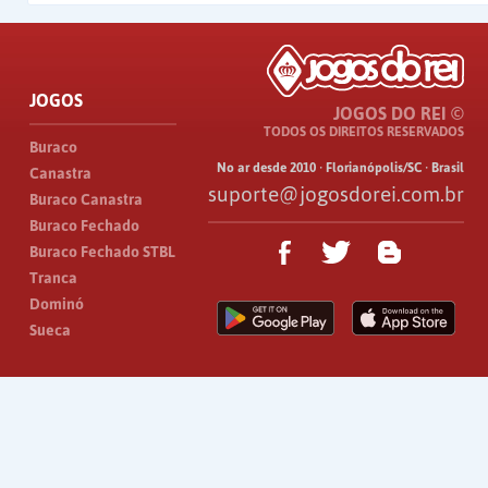
JOGOS
JOGOS DO REI ©
TODOS OS DIREITOS RESERVADOS
Buraco
No ar desde 2010 · Florianópolis/SC · Brasil
Canastra
suporte@jogosdorei.com.br
Buraco Canastra
Buraco Fechado
Buraco Fechado STBL
Tranca
Dominó
Sueca