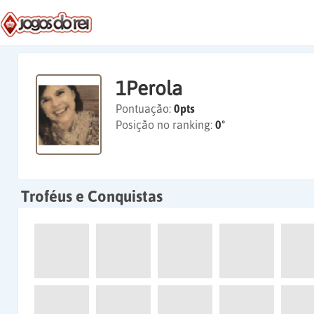
1Perola
Pontuação:
0pts
Posição no ranking:
0º
Troféus e Conquistas