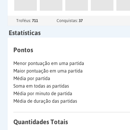
Troféus:
711
Conquistas:
37
Estatísticas
Pontos
Menor pontuação em uma partida
Maior pontuação em uma partida
Média por partida
Soma em todas as partidas
Média por minuto de partida
Média de duração das partidas
Quantidades Totais