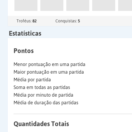
Troféus:
82
Conquistas:
5
Estatísticas
Pontos
Menor pontuação em uma partida
Maior pontuação em uma partida
Média por partida
Soma em todas as partidas
Média por minuto de partida
Média de duração das partidas
Quantidades Totais