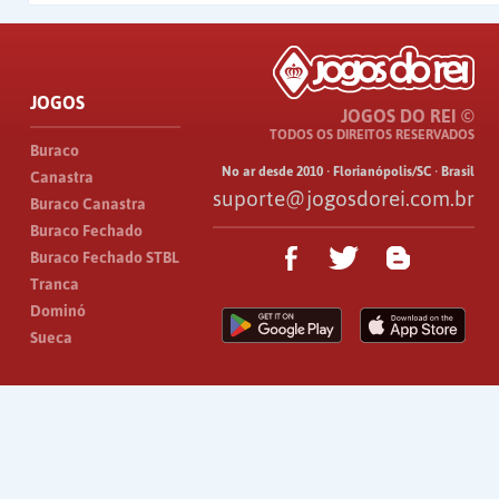
JOGOS
JOGOS DO REI ©
TODOS OS DIREITOS RESERVADOS
Buraco
No ar desde 2010 · Florianópolis/SC · Brasil
Canastra
suporte@jogosdorei.com.br
Buraco Canastra
Buraco Fechado
Buraco Fechado STBL
Tranca
Dominó
Sueca