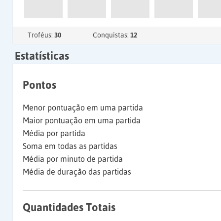
Troféus:
30
Conquistas:
12
Estatísticas
Pontos
Menor pontuação em uma partida
Maior pontuação em uma partida
Média por partida
Soma em todas as partidas
Média por minuto de partida
Média de duração das partidas
Quantidades Totais