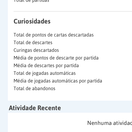
Total de partidas
Curiosidades
Total de pontos de cartas descartadas
Total de descartes
Curingas descartados
Média de pontos de descarte por partida
Média de descartes por partida
Total de jogadas automáticas
Média de jogadas automáticas por partida
Total de abandonos
Atividade Recente
Nenhuma atividad