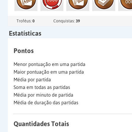
Troféus:
0
Conquistas:
39
Estatísticas
Pontos
Menor pontuação em uma partida
Maior pontuação em uma partida
Média por partida
Soma em todas as partidas
Média por minuto de partida
Média de duração das partidas
Quantidades Totais