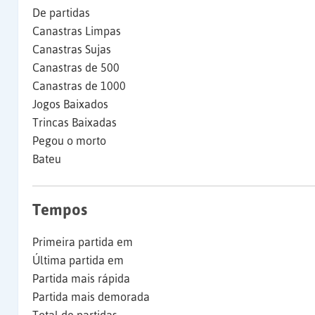
De partidas
Canastras Limpas
Canastras Sujas
Canastras de 500
Canastras de 1000
Jogos Baixados
Trincas Baixadas
Pegou o morto
Bateu
Tempos
Primeira partida em
Última partida em
Partida mais rápida
Partida mais demorada