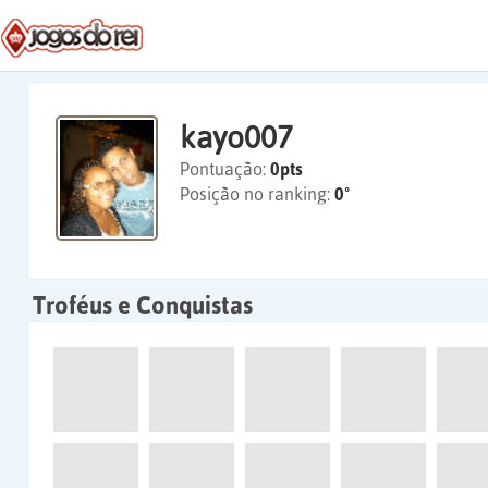
kayo007
Pontuação:
0pts
Posição no ranking:
0º
Troféus e Conquistas