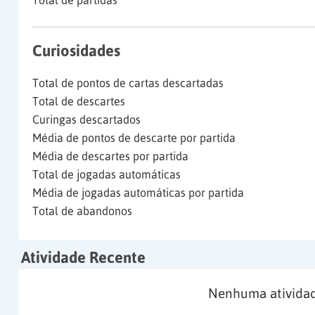
Total de partidas
Curiosidades
Total de pontos de cartas descartadas
Total de descartes
Curingas descartados
Média de pontos de descarte por partida
Média de descartes por partida
Total de jogadas automáticas
Média de jogadas automáticas por partida
Total de abandonos
Atividade Recente
Nenhuma atividad