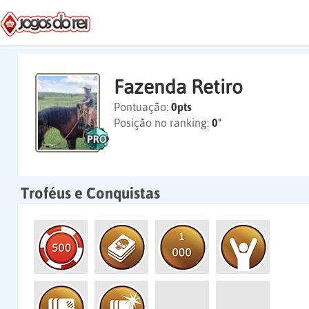
Fazenda Retiro
Pontuação:
0pts
Posição no ranking:
0º
Troféus e Conquistas