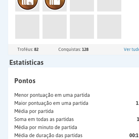
Troféus:
82
Conquistas:
128
Ver tud
Estatísticas
Pontos
Menor pontuação em uma partida
Maior pontuação em uma partida
1
Média por partida
Soma em todas as partidas
Média por minuto de partida
Média de duração das partidas
00:1