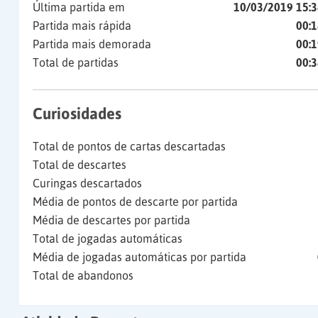
Última partida em
10/03/2019 15:3
Partida mais rápida
00:1
Partida mais demorada
00:1
Total de partidas
00:3
Curiosidades
Total de pontos de cartas descartadas
Total de descartes
Curingas descartados
Média de pontos de descarte por partida
Média de descartes por partida
Total de jogadas automáticas
Média de jogadas automáticas por partida
Total de abandonos