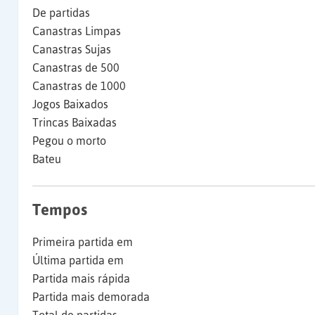
De partidas
Canastras Limpas
Canastras Sujas
Canastras de 500
Canastras de 1000
Jogos Baixados
Trincas Baixadas
Pegou o morto
Bateu
Tempos
Primeira partida em
Última partida em
Partida mais rápida
Partida mais demorada