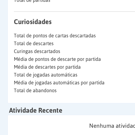
Total de partidas
Curiosidades
Total de pontos de cartas descartadas
Total de descartes
Curingas descartados
Média de pontos de descarte por partida
Média de descartes por partida
Total de jogadas automáticas
Média de jogadas automáticas por partida
Total de abandonos
Atividade Recente
Nenhuma atividad