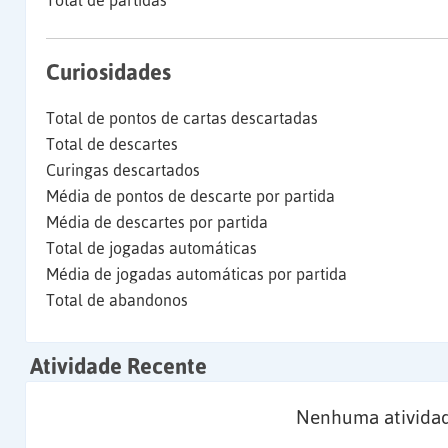
Total de partidas
Curiosidades
Total de pontos de cartas descartadas
Total de descartes
Curingas descartados
Média de pontos de descarte por partida
Média de descartes por partida
Total de jogadas automáticas
Média de jogadas automáticas por partida
Total de abandonos
Atividade Recente
Nenhuma atividad