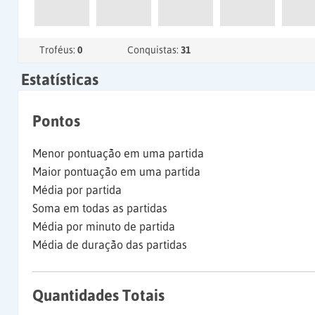
Troféus:
0
Conquistas:
31
Estatísticas
Pontos
Menor pontuação em uma partida
Maior pontuação em uma partida
Média por partida
Soma em todas as partidas
Média por minuto de partida
Média de duração das partidas
Quantidades Totais