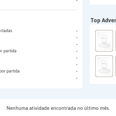
-
Top Adver
artadas
-
-
-
r partida
-
-
-
por partida
-
-
Nenhuma atividade encontrada no último mês.