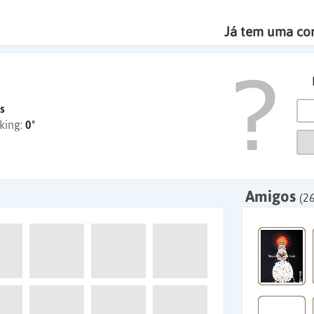
Já tem uma co
s
king:
0º
Amigos
(26