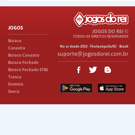
JOGOS
JOGOS DO REI ©
TODOS OS DIREITOS RESERVADOS
Buraco
No ar desde 2010 · Florianópolis/SC · Brasil
Canastra
suporte@jogosdorei.com.br
Buraco Canastra
Buraco Fechado
Buraco Fechado STBL
Tranca
Dominó
Sueca