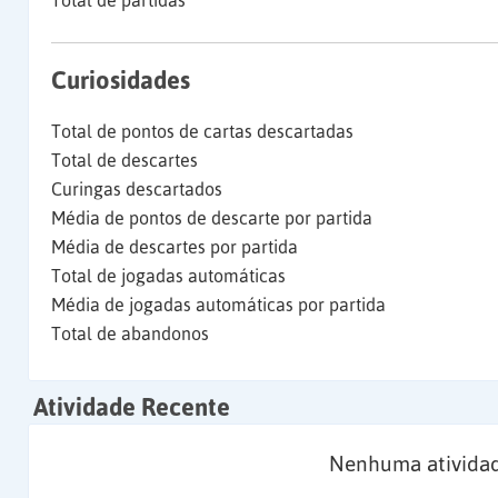
Total de partidas
Curiosidades
Total de pontos de cartas descartadas
Total de descartes
Curingas descartados
Média de pontos de descarte por partida
Média de descartes por partida
Total de jogadas automáticas
Média de jogadas automáticas por partida
Total de abandonos
Atividade Recente
Nenhuma atividad