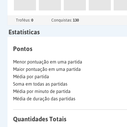
Troféus:
0
Conquistas:
130
Estatísticas
Pontos
Menor pontuação em uma partida
Maior pontuação em uma partida
Média por partida
Soma em todas as partidas
Média por minuto de partida
Média de duração das partidas
Quantidades Totais