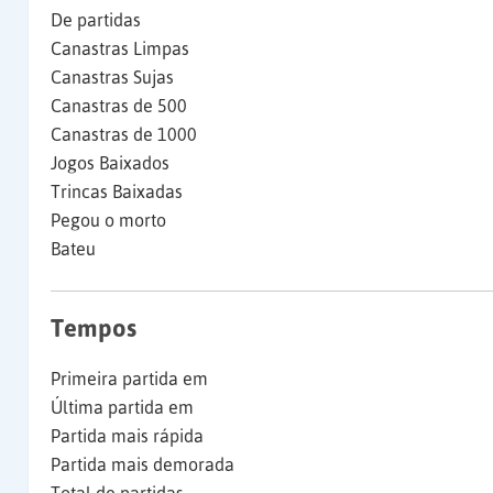
De partidas
Canastras Limpas
Canastras Sujas
Canastras de 500
Canastras de 1000
Jogos Baixados
Trincas Baixadas
Pegou o morto
Bateu
Tempos
Primeira partida em
Última partida em
Partida mais rápida
Partida mais demorada