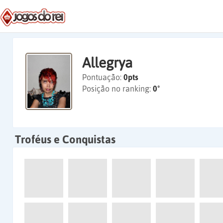
Allegrya
Pontuação:
0pts
Posição no ranking:
0º
Troféus e Conquistas