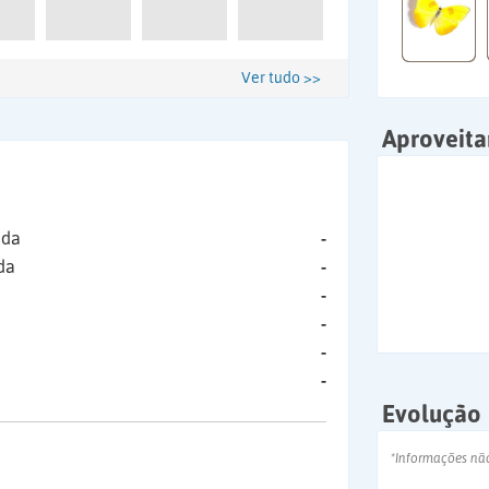
Ver tudo >>
Aproveit
ida
-
da
-
-
-
-
-
Evolução
*Informações nã