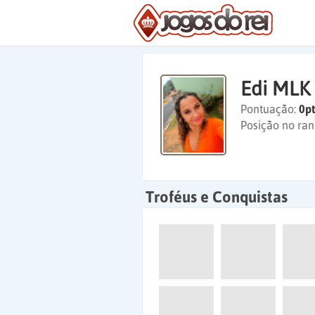
Edi MLK
Pontuação:
0pt
Posição no ran
Troféus e Conquistas