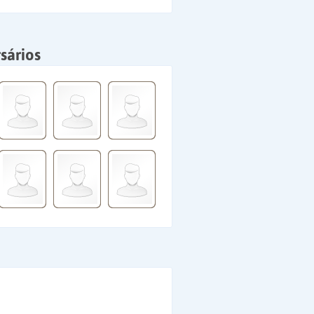
sários