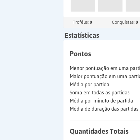
Troféus:
0
Conquistas:
0
Estatísticas
Pontos
Menor pontuação em uma part
Maior pontuação em uma parti
Média por partida
Soma em todas as partidas
Média por minuto de partida
Média de duração das partidas
Quantidades Totais