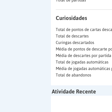
Total de partidas
Curiosidades
Total de pontos de cartas desc
Total de descartes
Curingas descartados
Média de pontos de descarte po
Média de descartes por partida
Total de jogadas automáticas
Média de jogadas automáticas 
Total de abandonos
Atividade Recente