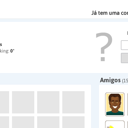
Já tem uma co
s
king:
0º
Amigos
(1