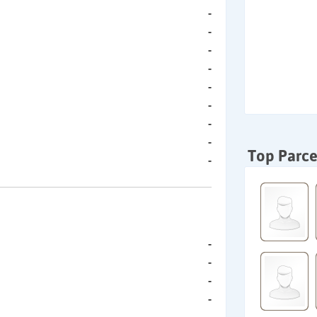
-
-
-
-
-
-
-
-
Top Parce
-
-
-
-
-