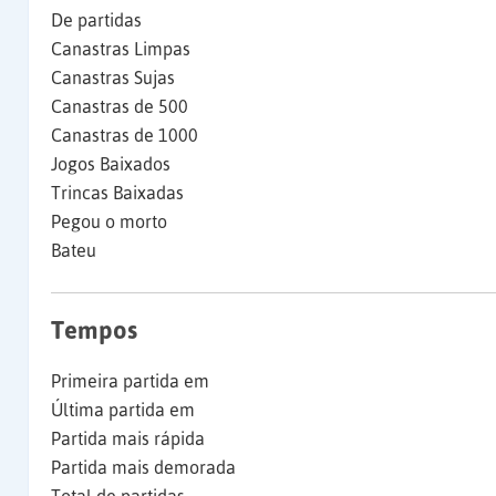
De partidas
Canastras Limpas
Canastras Sujas
Canastras de 500
Canastras de 1000
Jogos Baixados
Trincas Baixadas
Pegou o morto
Bateu
Tempos
Primeira partida em
Última partida em
Partida mais rápida
Partida mais demorada