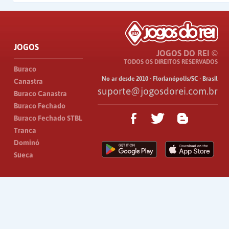
JOGOS
JOGOS DO REI ©
TODOS OS DIREITOS RESERVADOS
Buraco
No ar desde 2010 · Florianópolis/SC · Brasil
Canastra
suporte@jogosdorei.com.br
Buraco Canastra
Buraco Fechado
Buraco Fechado STBL
Tranca
Dominó
Sueca