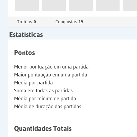
Troféus:
0
Conquistas:
19
Estatísticas
Pontos
Menor pontuação em uma partida
Maior pontuação em uma partida
Média por partida
Soma em todas as partidas
Média por minuto de partida
Média de duração das partidas
Quantidades Totais