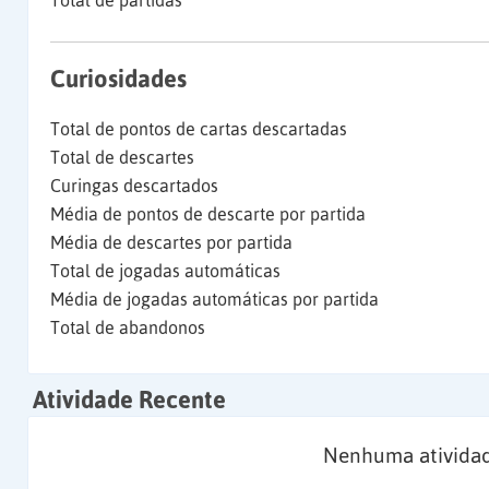
Total de partidas
Curiosidades
Total de pontos de cartas descartadas
Total de descartes
Curingas descartados
Média de pontos de descarte por partida
Média de descartes por partida
Total de jogadas automáticas
Média de jogadas automáticas por partida
Total de abandonos
Atividade Recente
Nenhuma atividad