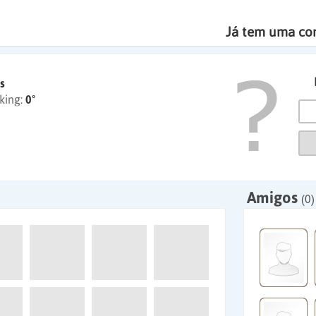
Já tem uma co
s
king:
0º
Amigos
(0)