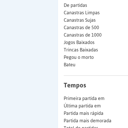
De partidas
Canastras Limpas
Canastras Sujas
Canastras de 500
Canastras de 1000
Jogos Baixados
Trincas Baixadas
Pegou o morto
Bateu
Tempos
Primeira partida em
Última partida em
Partida mais rápida
Partida mais demorada