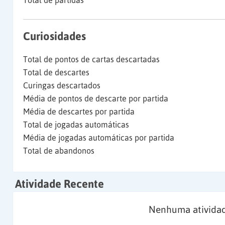
Total de partidas
Curiosidades
Total de pontos de cartas descartadas
Total de descartes
Curingas descartados
Média de pontos de descarte por partida
Média de descartes por partida
Total de jogadas automáticas
Média de jogadas automáticas por partida
Total de abandonos
Atividade Recente
Nenhuma atividad