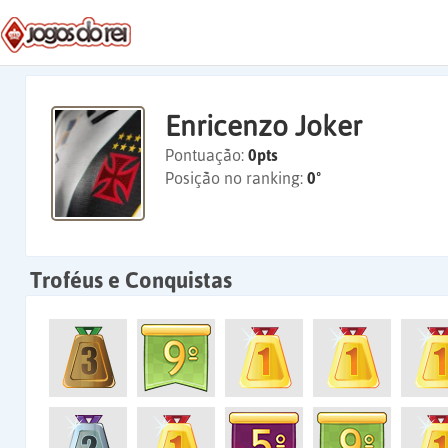
Enricenzo Joker
Pontuação:
0pts
Posição no ranking:
0º
Troféus e Conquistas