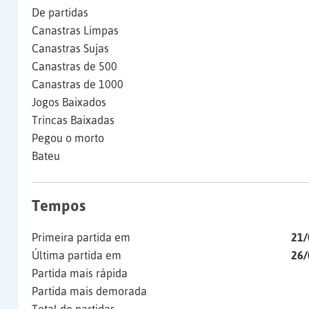
De partidas
Canastras Limpas
Canastras Sujas
Canastras de 500
Canastras de 1000
Jogos Baixados
Trincas Baixadas
Pegou o morto
Bateu
Tempos
Primeira partida em
21/
Última partida em
26/
Partida mais rápida
Partida mais demorada