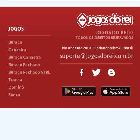
JOGOS
JOGOS DO REI ©
TODOS OS DIREITOS RESERVADOS
Buraco
No ar desde 2010 · Florianópolis/SC · Brasil
Canastra
suporte@jogosdorei.com.br
Buraco Canastra
Buraco Fechado
Buraco Fechado STBL
Tranca
Dominó
Sueca