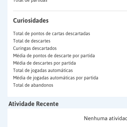
Total de partidas
Curiosidades
Total de pontos de cartas descartadas
Total de descartes
Curingas descartados
Média de pontos de descarte por partida
Média de descartes por partida
Total de jogadas automáticas
Média de jogadas automáticas por partida
Total de abandonos
Atividade Recente
Nenhuma atividad