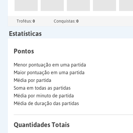
Troféus:
0
Conquistas:
0
Estatísticas
Pontos
Menor pontuação em uma partida
Maior pontuação em uma partida
Média por partida
Soma em todas as partidas
Média por minuto de partida
Média de duração das partidas
Quantidades Totais