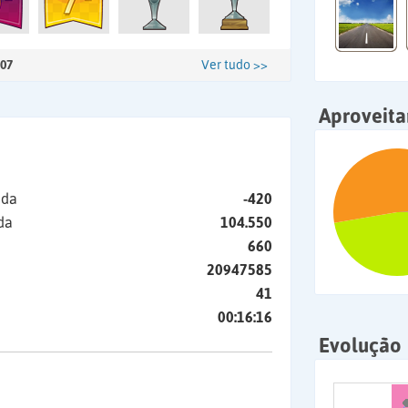
07
Ver tudo >>
Aproveit
ida
-420
da
104.550
660
20947585
41
00:16:16
Evolução