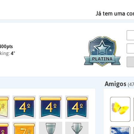
Já tem uma co
400pts
king:
4º
Amigos
(47