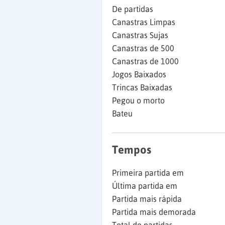
De partidas
Canastras Limpas
Canastras Sujas
Canastras de 500
Canastras de 1000
Jogos Baixados
Trincas Baixadas
Pegou o morto
Bateu
Tempos
Primeira partida em
Última partida em
Partida mais rápida
Partida mais demorada