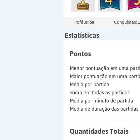
Troféus:
50
Conquistas:
1
Estatísticas
Pontos
Menor pontuação em uma part
Maior pontuação em uma parti
Média por partida
Soma em todas as partidas
Média por minuto de partida
Média de duração das partidas
Quantidades Totais