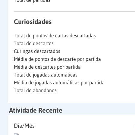
Total de partidas
Curiosidades
Total de pontos de cartas descartadas
Total de descartes
Curingas descartados
Média de pontos de descarte por partida
Média de descartes por partida
Total de jogadas automáticas
Média de jogadas automáticas por partida
Total de abandonos
Atividade Recente
Dia/Mês