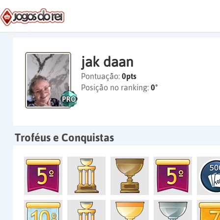
jak daan
Pontuação:
0pts
Posição no ranking:
0º
Troféus e Conquistas