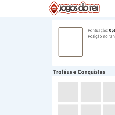
Pontuação:
0pt
Posição no ran
Troféus e Conquistas