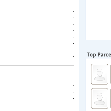
-
-
-
-
-
-
-
-
Top Parce
-
-
-
-
-