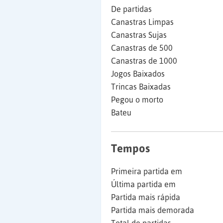
De partidas
Canastras Limpas
Canastras Sujas
Canastras de 500
Canastras de 1000
Jogos Baixados
Trincas Baixadas
Pegou o morto
Bateu
Tempos
Primeira partida em
Última partida em
Partida mais rápida
Partida mais demorada