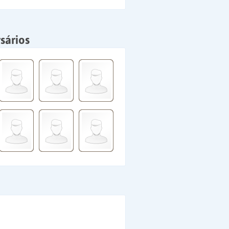
sários