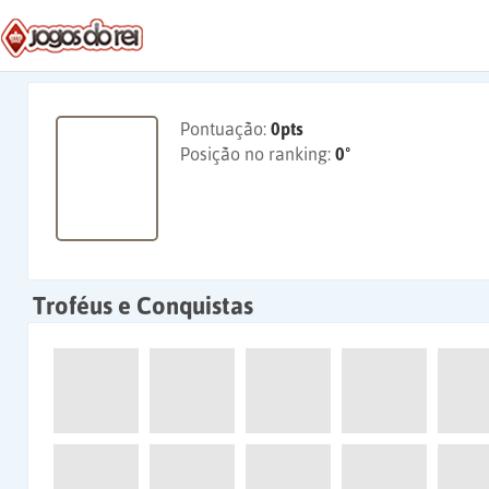
Pontuação:
0pts
Posição no ranking:
0º
Troféus e Conquistas