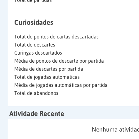
Total de partidas
Curiosidades
Total de pontos de cartas descartadas
Total de descartes
Curingas descartados
Média de pontos de descarte por partida
Média de descartes por partida
Total de jogadas automáticas
Média de jogadas automáticas por partida
Total de abandonos
Atividade Recente
Nenhuma atividad