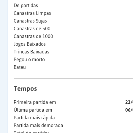
De partidas
Canastras Limpas
Canastras Sujas
Canastras de 500
Canastras de 1000
Jogos Baixados
Trincas Baixadas
Pegou o morto
Bateu
Tempos
Primeira partida em
23/
Última partida em
06/
Partida mais rápida
Partida mais demorada