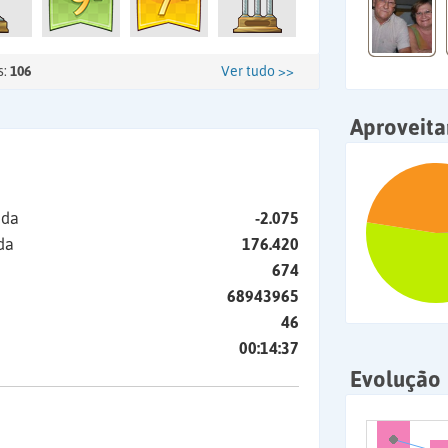
s:
106
Ver tudo >>
Aproveit
ida
-2.075
da
176.420
674
68943965
46
00:14:37
Evolução