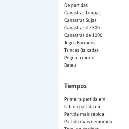
De partidas
Canastras Limpas
Canastras Sujas
Canastras de 500
Canastras de 1000
Jogos Baixados
Trincas Baixadas
Pegou o morto
Bateu
Tempos
Primeira partida em
Última partida em
Partida mais rápida
Partida mais demorada