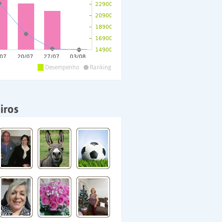
•
Desempenho
Ranking
iros