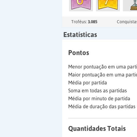
Troféus:
3.085
Conquista
Estatísticas
Pontos
Menor pontuação em uma part
Maior pontuação em uma parti
Média por partida
Soma em todas as partidas
Média por minuto de partida
Média de duração das partidas
Quantidades Totais