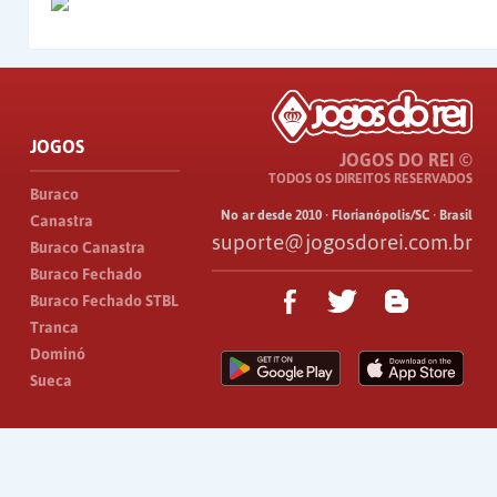
JOGOS
JOGOS DO REI ©
TODOS OS DIREITOS RESERVADOS
Buraco
No ar desde 2010 · Florianópolis/SC · Brasil
Canastra
suporte@jogosdorei.com.br
Buraco Canastra
Buraco Fechado
Buraco Fechado STBL
Tranca
Dominó
Sueca