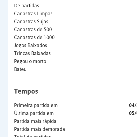
De partidas
Canastras Limpas
Canastras Sujas
Canastras de 500
Canastras de 1000
Jogos Baixados
Trincas Baixadas
Pegou o morto
Bateu
Tempos
Primeira partida em
04/
Última partida em
05/
Partida mais rápida
Partida mais demorada