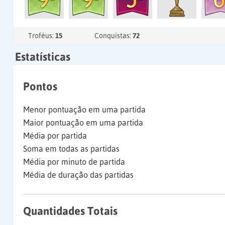
Troféus:
15
Conquistas:
72
Estatísticas
Pontos
Menor pontuação em uma partida
Maior pontuação em uma partida
Média por partida
Soma em todas as partidas
Média por minuto de partida
Média de duração das partidas
Quantidades Totais