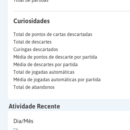
Total de partidas
Curiosidades
Total de pontos de cartas descartadas
Total de descartes
Curingas descartados
Média de pontos de descarte por partida
Média de descartes por partida
Total de jogadas automáticas
Média de jogadas automáticas por partida
Total de abandonos
Atividade Recente
Dia/Mês