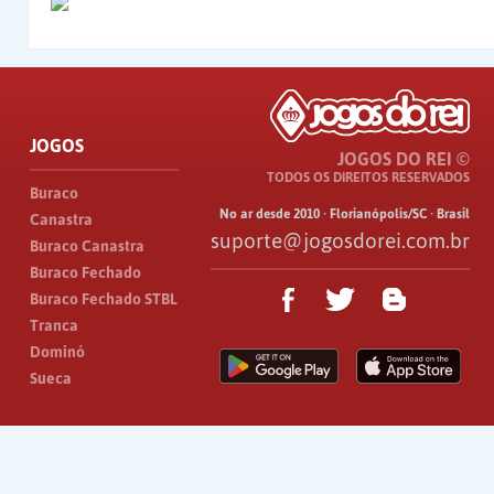
JOGOS
JOGOS DO REI ©
TODOS OS DIREITOS RESERVADOS
Buraco
No ar desde 2010 · Florianópolis/SC · Brasil
Canastra
suporte@jogosdorei.com.br
Buraco Canastra
Buraco Fechado
Buraco Fechado STBL
Tranca
Dominó
Sueca