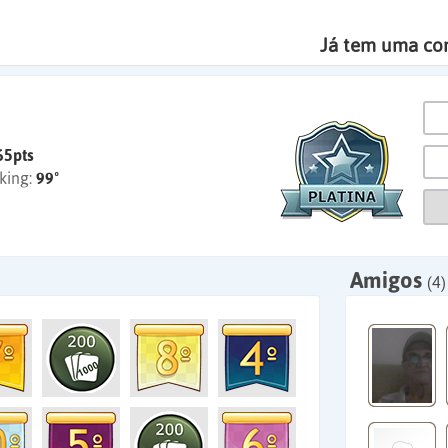
Já tem uma co
65pts
king:
99º
Amigos
(4)