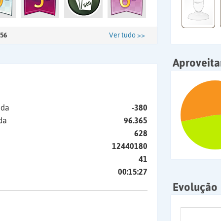
56
Ver tudo >>
Aproveit
ida
-380
da
96.365
628
12440180
41
00:15:27
Evolução