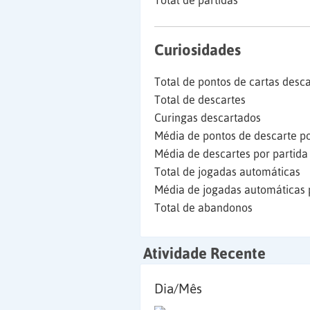
Total de partidas
Curiosidades
Total de pontos de cartas desc
Total de descartes
Curingas descartados
Média de pontos de descarte po
Média de descartes por partida
Total de jogadas automáticas
Média de jogadas automáticas 
Total de abandonos
Atividade Recente
Dia/Mês