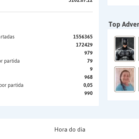
5102:07:12
Top Adver
artadas
1556365
172429
979
r partida
79
9
968
por partida
0,05
990
Hora do dia