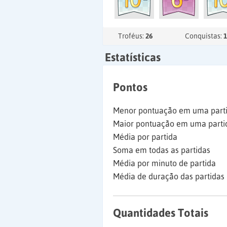
Troféus:
26
Conquistas:
1
Estatísticas
Pontos
Menor pontuação em uma part
Maior pontuação em uma parti
Média por partida
Soma em todas as partidas
Média por minuto de partida
Média de duração das partidas
Quantidades Totais