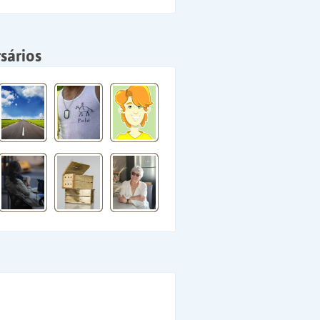
sários