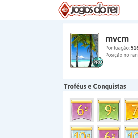
mvcm
Pontuação:
51
Posição no ran
Troféus e Conquistas