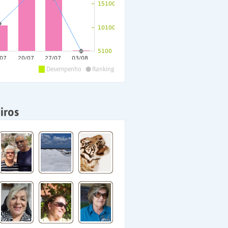
•
Desempenho
Ranking
iros