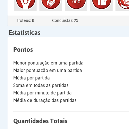
Troféus:
8
Conquistas:
71
Estatísticas
Pontos
Menor pontuação em uma partida
Maior pontuação em uma partida
Média por partida
Soma em todas as partidas
Média por minuto de partida
Média de duração das partidas
Quantidades Totais