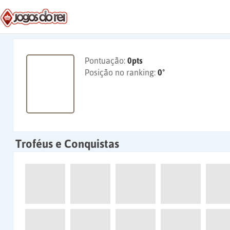
Pontuação:
0pts
Posição no ranking:
0º
Troféus e Conquistas