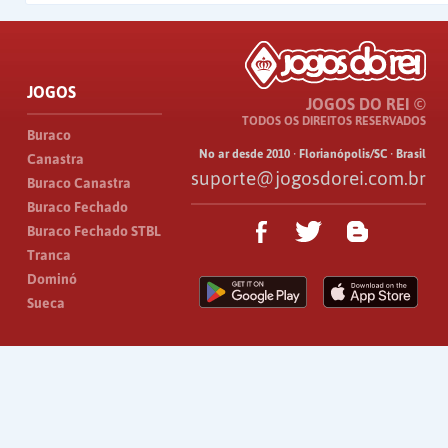
JOGOS
JOGOS DO REI ©
TODOS OS DIREITOS RESERVADOS
Buraco
No ar desde 2010 · Florianópolis/SC · Brasil
Canastra
suporte@jogosdorei.com.br
Buraco Canastra
Buraco Fechado
Buraco Fechado STBL
Tranca
Dominó
Sueca