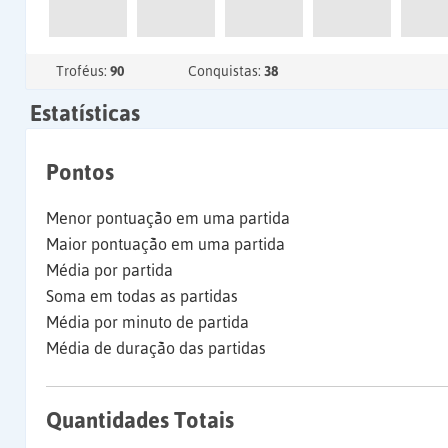
Troféus:
90
Conquistas:
38
Estatísticas
Pontos
Menor pontuação em uma partida
Maior pontuação em uma partida
Média por partida
Soma em todas as partidas
Média por minuto de partida
Média de duração das partidas
Quantidades Totais