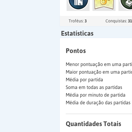
Troféus:
3
Conquistas:
31
Estatísticas
Pontos
Menor pontuação em uma part
Maior pontuação em uma parti
Média por partida
Soma em todas as partidas
Média por minuto de partida
Média de duração das partidas
Quantidades Totais