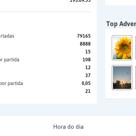
193:09:55
Top Adver
artadas
79165
8888
15
r partida
108
12
37
por partida
0,05
21
Hora do dia