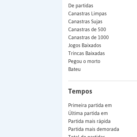
De partidas
Canastras Limpas
Canastras Sujas
Canastras de 500
Canastras de 1000
Jogos Baixados
Trincas Baixadas
Pegou o morto
Bateu
Tempos
Primeira partida em
Última partida em
Partida mais rápida
Partida mais demorada