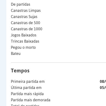
De partidas
Canastras Limpas
Canastras Sujas
Canastras de 500
Canastras de 1000
Jogos Baixados
Trincas Baixadas
Pegou o morto
Bateu
Tempos
Primeira partida em
08/
Última partida em
05/
Partida mais rápida
Partida mais demorada