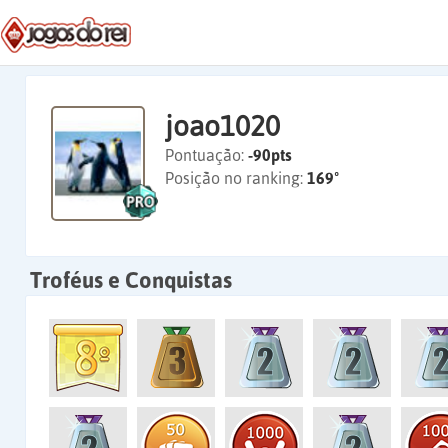
joao1020
Pontuação:
-90pts
Posição no ranking:
169º
Troféus e Conquistas