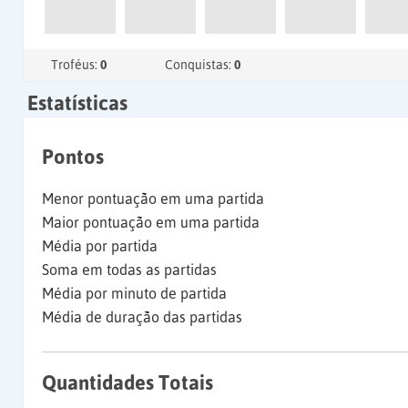
Troféus:
0
Conquistas:
0
Estatísticas
Pontos
Menor pontuação em uma partida
Maior pontuação em uma partida
Média por partida
Soma em todas as partidas
Média por minuto de partida
Média de duração das partidas
Quantidades Totais