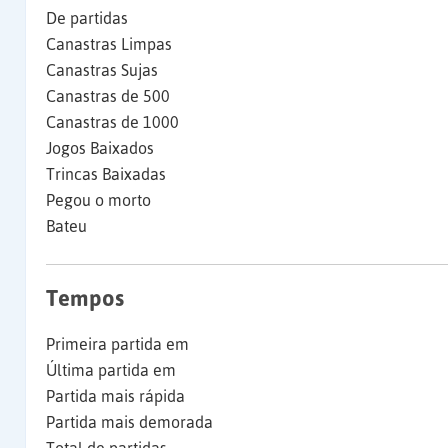
De partidas
Canastras Limpas
Canastras Sujas
Canastras de 500
Canastras de 1000
Jogos Baixados
Trincas Baixadas
Pegou o morto
Bateu
Tempos
Primeira partida em
Última partida em
Partida mais rápida
Partida mais demorada