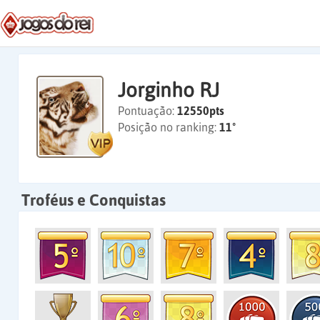
Jorginho RJ
Pontuação:
12550pts
Posição no ranking:
11º
Troféus e Conquistas