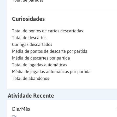
Total de partidas
Curiosidades
Total de pontos de cartas descartadas
Total de descartes
Curingas descartados
Média de pontos de descarte por partida
Média de descartes por partida
Total de jogadas automáticas
Média de jogadas automáticas por partida
Total de abandonos
Atividade Recente
Dia/Mês