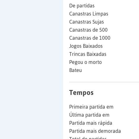
De partidas
Canastras Limpas
Canastras Sujas
Canastras de 500
Canastras de 1000
Jogos Baixados
Trincas Baixadas
Pegou o morto
Bateu
Tempos
Primeira partida em
Última partida em
Partida mais rápida
Partida mais demorada