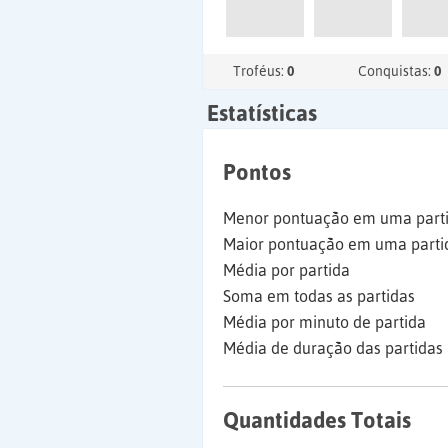
Troféus:
0
Conquistas:
0
Estatísticas
Pontos
Menor pontuação em uma part
Maior pontuação em uma parti
Média por partida
Soma em todas as partidas
Média por minuto de partida
Média de duração das partidas
Quantidades Totais