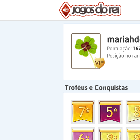
mariahd
Pontuação:
16
Posição no ran
Troféus e Conquistas