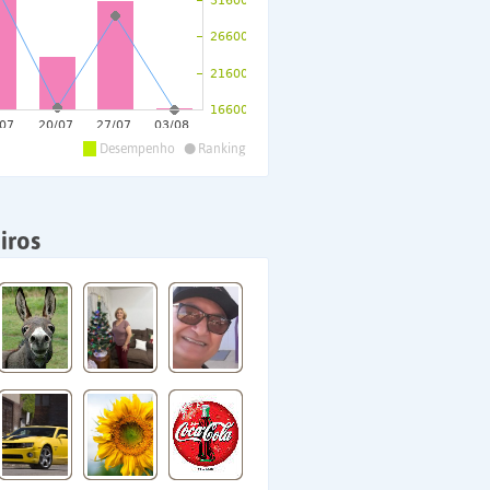
•
Desempenho
Ranking
iros