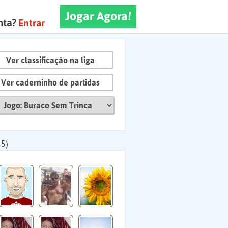
Jogar Agora!
nta?
Entrar
Ver classificação na liga
Ver caderninho de partidas
45)