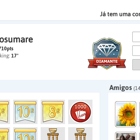
Já tem uma co
osumare
710pts
king:
17º
Amigos
(1