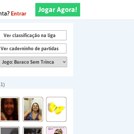
Jogar Agora!
nta?
Entrar
Ver classificação na liga
Ver caderninho de partidas
31)