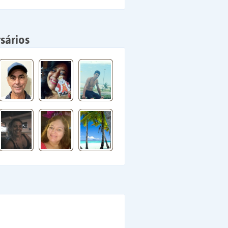
sários