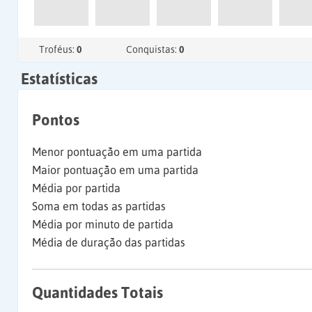
Troféus:
0
Conquistas:
0
Estatísticas
Pontos
Menor pontuação em uma partida
Maior pontuação em uma partida
Média por partida
Soma em todas as partidas
Média por minuto de partida
Média de duração das partidas
Quantidades Totais