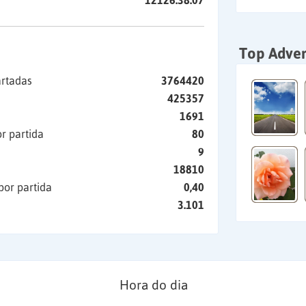
12126:38:07
Top Adver
artadas
3764420
425357
1691
r partida
80
9
18810
por partida
0,40
3.101
Hora do dia