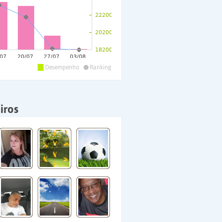
•
Desempenho
Ranking
iros