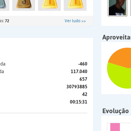
as:
72
Ver tudo >>
Aproveit
ida
-460
da
117.040
657
30793885
42
00:15:31
Evolução