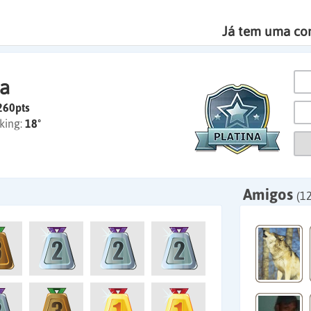
Já tem uma co
sa
260pts
king:
18º
Amigos
(1