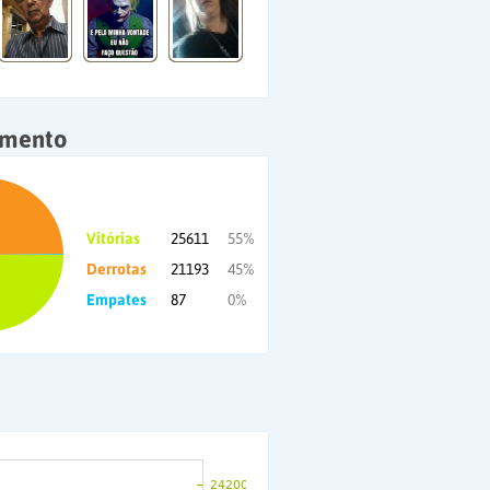
amento
Vitórias
25611
55%
Derrotas
21193
45%
Empates
87
0%