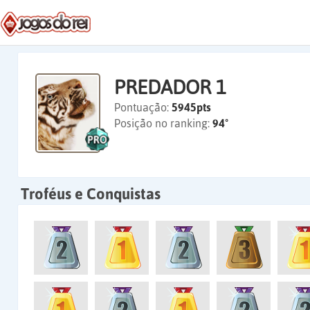
PREDADOR 1
Pontuação:
5945pts
Posição no ranking:
94º
Troféus e Conquistas