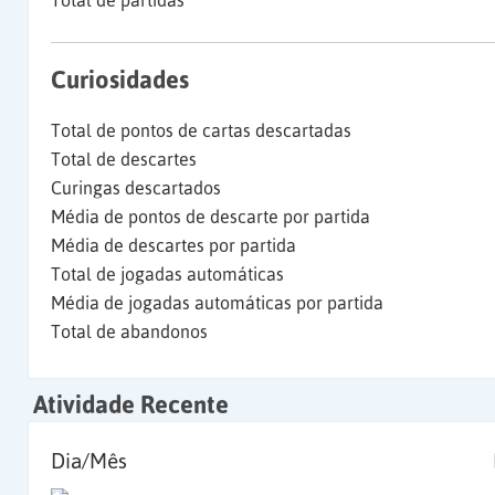
Total de partidas
Curiosidades
Total de pontos de cartas descartadas
Total de descartes
Curingas descartados
Média de pontos de descarte por partida
Média de descartes por partida
Total de jogadas automáticas
Média de jogadas automáticas por partida
Total de abandonos
Atividade Recente
Dia/Mês