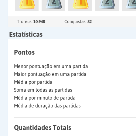
Troféus:
10.948
Conquistas:
82
Estatísticas
Pontos
Menor pontuação em uma partida
Maior pontuação em uma partida
Média por partida
Soma em todas as partidas
Média por minuto de partida
Média de duração das partidas
Quantidades Totais