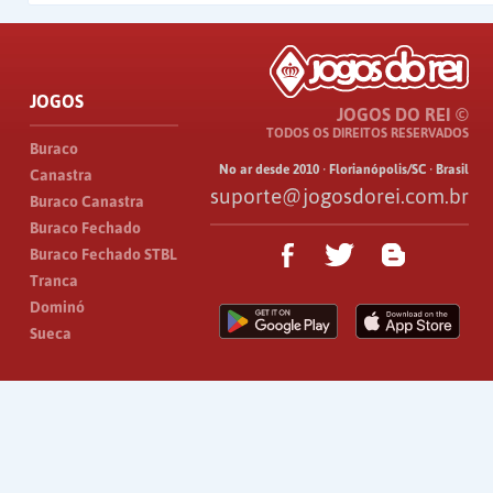
JOGOS
JOGOS DO REI ©
TODOS OS DIREITOS RESERVADOS
Buraco
No ar desde 2010 · Florianópolis/SC · Brasil
Canastra
suporte@jogosdorei.com.br
Buraco Canastra
Buraco Fechado
Buraco Fechado STBL
Tranca
Dominó
Sueca