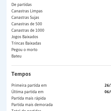
De partidas
Canastras Limpas
Canastras Sujas
Canastras de 500
Canastras de 1000
Jogos Baixados
Trincas Baixadas
Pegou o morto
Bateu
Tempos
Primeira partida em
26/
Última partida em
06/
Partida mais rápida
Partida mais demorada