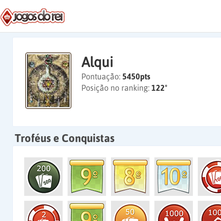
Alqui
Pontuação:
5450pts
Posição no ranking:
122º
Troféus e Conquistas