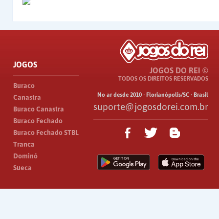
JOGOS
JOGOS DO REI ©
TODOS OS DIREITOS RESERVADOS
Buraco
No ar desde 2010 · Florianópolis/SC · Brasil
Canastra
suporte@jogosdorei.com.br
Buraco Canastra
Buraco Fechado
Buraco Fechado STBL
Tranca
Dominó
Sueca