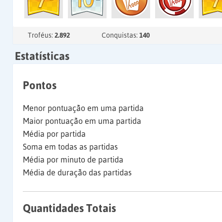
Troféus:
2.892
Conquistas:
140
Estatísticas
Pontos
Menor pontuação em uma partida
Maior pontuação em uma partida
Média por partida
Soma em todas as partidas
Média por minuto de partida
Média de duração das partidas
Quantidades Totais