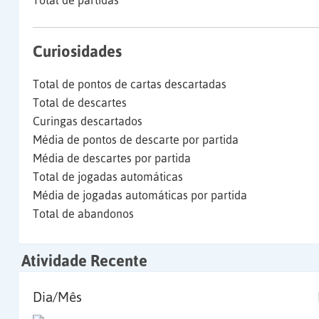
Total de partidas
Curiosidades
Total de pontos de cartas descartadas
Total de descartes
Curingas descartados
Média de pontos de descarte por partida
Média de descartes por partida
Total de jogadas automáticas
Média de jogadas automáticas por partida
Total de abandonos
Atividade Recente
Dia/Mês