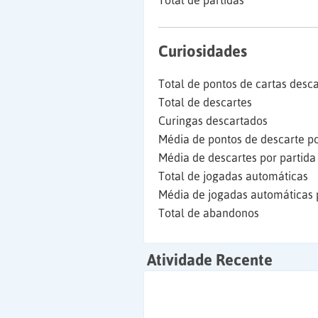
Total de partidas
Curiosidades
Total de pontos de cartas desc
Total de descartes
Curingas descartados
Média de pontos de descarte po
Média de descartes por partida
Total de jogadas automáticas
Média de jogadas automáticas 
Total de abandonos
Atividade Recente