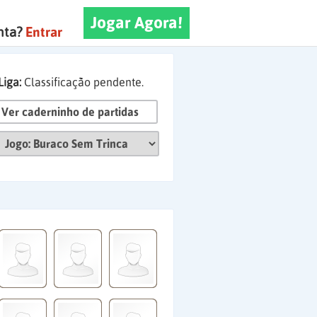
Jogar Agora!
nta?
Entrar
Liga:
Classificação pendente.
Ver caderninho de partidas